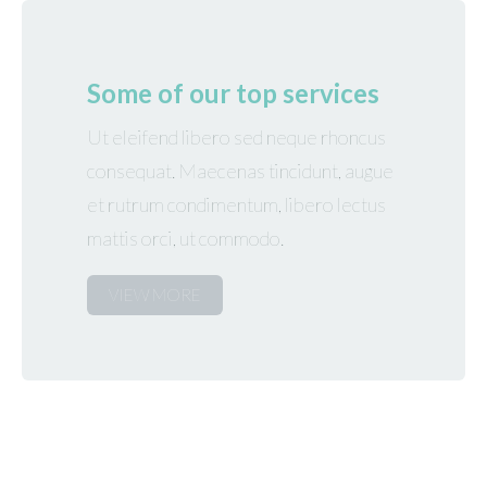
Some of our top services
Ut eleifend libero sed neque rhoncus
consequat. Maecenas tincidunt, augue
et rutrum condimentum, libero lectus
mattis orci, ut commodo.
VIEW MORE